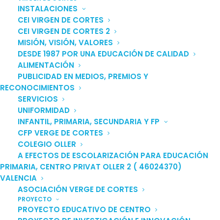
WhatsApp Image 2016-12-13 at 10.02.05
INSTALACIONES
CEI VIRGEN DE CORTES
Home
Album Montessori
CEI VIRGEN DE CORTES 2
WhatsApp Image 2016-12-13 at 10.02.05
MISIÓN, VISIÓN, VALORES
DESDE 1987 POR UNA EDUCACIÓN DE CALIDAD
ALIMENTACIÓN
PUBLICIDAD EN MEDIOS, PREMIOS Y
RECONOCIMIENTOS
SERVICIOS
UNIFORMIDAD
INFANTIL, PRIMARIA, SECUNDARIA Y FP
CFP VERGE DE CORTES
COLEGIO OLLER
A EFECTOS DE ESCOLARIZACIÓN PARA EDUCACIÓN
PRIMARIA, CENTRO PRIVAT OLLER 2 ( 46024370)
VALENCIA
ASOCIACIÓN VERGE DE CORTES
PROYECTO
PROYECTO EDUCATIVO DE CENTRO