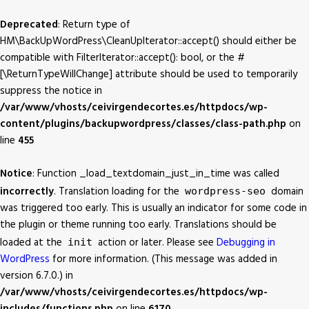
Deprecated
: Return type of
HM\BackUpWordPress\CleanUpIterator::accept() should either be
compatible with FilterIterator::accept(): bool, or the #
[\ReturnTypeWillChange] attribute should be used to temporarily
suppress the notice in
/var/www/vhosts/ceivirgendecortes.es/httpdocs/wp-
content/plugins/backupwordpress/classes/class-path.php
on
line
455
Notice
: Function _load_textdomain_just_in_time was called
incorrectly
. Translation loading for the
domain
wordpress-seo
was triggered too early. This is usually an indicator for some code in
the plugin or theme running too early. Translations should be
loaded at the
action or later. Please see
Debugging in
init
WordPress
for more information. (This message was added in
version 6.7.0.) in
/var/www/vhosts/ceivirgendecortes.es/httpdocs/wp-