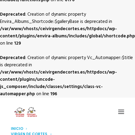
includes/functions.php
on line
6170
Deprecated
: Creation of dynamic property
Envira_Albums_Shortcode::$galleryBase is deprecated in
/var/www/vhosts/ceivirgendecortes.es/httpdocs/wp-
content/plugins/envira-albums/includes/global/shortcode.php
on line
129
Deprecated
: Creation of dynamic property Vc_Automapper::$title
is deprecated in
/var/www/vhosts/ceivirgendecortes.es/httpdocs/wp-
content/plugins/uncode-
js_composer/include/classes/settings/class-vc-
automapper.php
on line
196
INICIO
VIRGEN DE CORTES