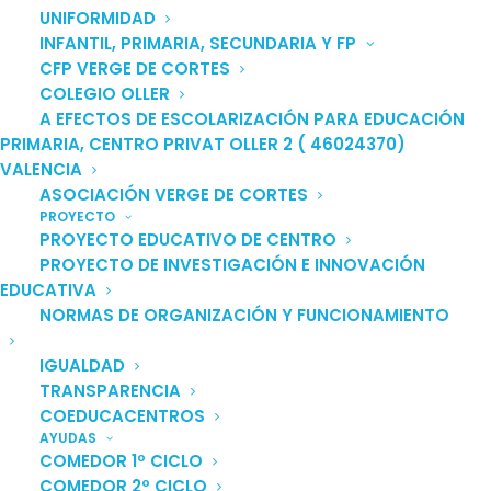
UNIFORMIDAD
INFANTIL, PRIMARIA, SECUNDARIA Y FP
CFP VERGE DE CORTES
COLEGIO OLLER
Secretaría
A EFECTOS DE ESCOLARIZACIÓN PARA EDUCACIÓN
PRIMARIA, CENTRO PRIVAT OLLER 2 ( 46024370)
Home
Secretaría
VALENCIA
ASOCIACIÓN VERGE DE CORTES
PROYECTO
PROYECTO EDUCATIVO DE CENTRO
PROYECTO DE INVESTIGACIÓN E INNOVACIÓN
EDUCATIVA
Somos dos centros
NORMAS DE ORGANIZACIÓN Y FUNCIONAMIENTO
reconocidos y
IGUALDAD
subvencionados por la
TRANSPARENCIA
Consellería de
COEDUCACENTROS
AYUDAS
Educación.
COMEDOR 1º CICLO
COMEDOR 2º CICLO