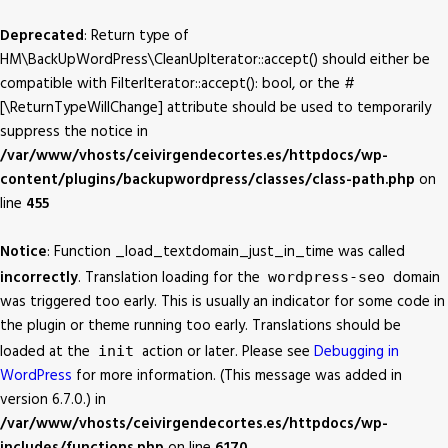
Deprecated
: Return type of
HM\BackUpWordPress\CleanUpIterator::accept() should either be
compatible with FilterIterator::accept(): bool, or the #
[\ReturnTypeWillChange] attribute should be used to temporarily
suppress the notice in
/var/www/vhosts/ceivirgendecortes.es/httpdocs/wp-
content/plugins/backupwordpress/classes/class-path.php
on
line
455
Notice
: Function _load_textdomain_just_in_time was called
incorrectly
. Translation loading for the
domain
wordpress-seo
was triggered too early. This is usually an indicator for some code in
the plugin or theme running too early. Translations should be
loaded at the
action or later. Please see
Debugging in
init
WordPress
for more information. (This message was added in
version 6.7.0.) in
/var/www/vhosts/ceivirgendecortes.es/httpdocs/wp-