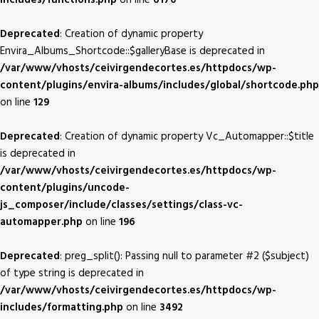
includes/functions.php
on line
6170
Deprecated
: Creation of dynamic property
Envira_Albums_Shortcode::$galleryBase is deprecated in
/var/www/vhosts/ceivirgendecortes.es/httpdocs/wp-
content/plugins/envira-albums/includes/global/shortcode.php
on line
129
Deprecated
: Creation of dynamic property Vc_Automapper::$title
is deprecated in
/var/www/vhosts/ceivirgendecortes.es/httpdocs/wp-
content/plugins/uncode-
js_composer/include/classes/settings/class-vc-
automapper.php
on line
196
Deprecated
: preg_split(): Passing null to parameter #2 ($subject)
of type string is deprecated in
/var/www/vhosts/ceivirgendecortes.es/httpdocs/wp-
includes/formatting.php
on line
3492