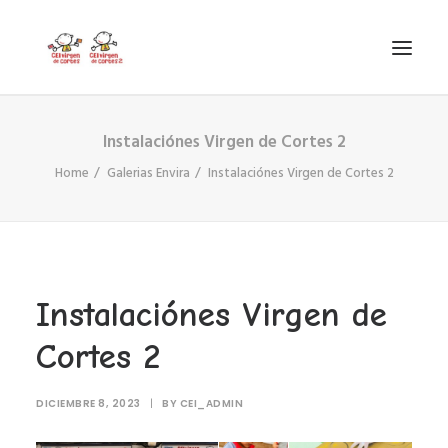
Instalaciónes Virgen de Cortes 2
INICIO
Home
Galerias Envira
Instalaciónes Virgen de Cortes 2
VIRGEN DE CORTES
PROYECTO
AYUDAS
PROYECTOS EUROPEOS
Instalaciónes Virgen de
ACTUALIDAD Y REDES SOCIALES
Cortes 2
SECRETARÍA
LODP
DICIEMBRE 8, 2023
|
BY
CEI_ADMIN
SEARCH