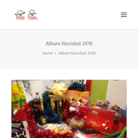
Album Navidad 2016
INICIO
Home
Album Navidad 2016
VIRGEN DE CORTES
PROYECTO
AYUDAS
PROYECTOS EUROPEOS
ACTUALIDAD Y REDES SOCIALES
SECRETARÍA
LODP
SEARCH