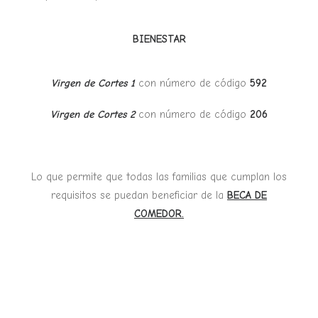
BIENESTAR
Virgen de Cortes 1
con número de código
592
Virgen de Cortes 2
con número de código
206
Lo que permite que todas las familias que cumplan los
requisitos se puedan beneficiar de la
BECA DE
COMEDOR.
SOMOS DOS CENTROS DE INICIACIÓN A LA
LENGUA INGLESA Y AL VALENCIANO. EL CEI
VIRGEN DE CORTES 1 EL SEGUNDO CICLO