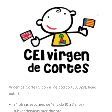
Virgen de Cortes 1, con nº de código:46030291, tiene
autorizadas:
54 plazas escolares de 1er ciclo (0 a 3 años)
subvencionadas parcialmente.