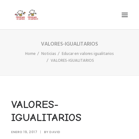
VALORES-IGUALITARIOS
INICIO
Home
Noticias
Educar en valores igualitarios
VIRGEN DE CORTES
VALORES-IGUALITARIOS
PROYECTO
AYUDAS
PROYECTOS EUROPEOS
ACTUALIDAD Y REDES SOCIALES
VALORES-
SECRETARÍA
IGUALITARIOS
LODP
ENERO 19, 2017
SEARCH
|
BY
DAVID