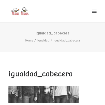
igualdad_cabecera
INICIO
Home
Igualdad
igualdad_cabecera
VIRGEN DE CORTES
PROYECTO
AYUDAS
PROYECTOS EUROPEOS
igualdad_cabecera
ACTUALIDAD Y REDES SOCIALES
SECRETARÍA
LODP
SEARCH