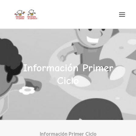
INICIO
VIRGEN DE CORTES
PROYECTO
Información Primer
AYUDAS
Ciclo
PROYECTOS EUROPEOS
ACTUALIDAD Y REDES SOCIALES
SECRETARÍA
LODP
SEARCH
Información Primer Ciclo