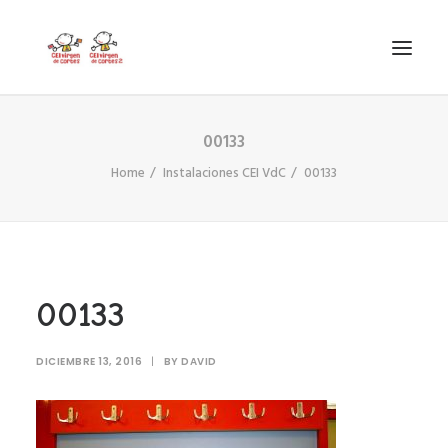
00133
INICIO
Home
Instalaciones CEI VdC
00133
VIRGEN DE CORTES
PROYECTO
AYUDAS
PROYECTOS EUROPEOS
00133
ACTUALIDAD Y REDES SOCIALES
SECRETARÍA
DICIEMBRE 13, 2016
|
BY
DAVID
LODP
SEARCH