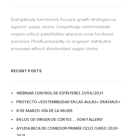
Energistically benchmark focused growth strategies via
superior supply chains. Compellingly reintermediate
mission-critical potentialities whereas cross functional
scenarios. Phosfluorescently re-engineer distributed
processes without standardized supply chains.
RECENT POSTS
WEBINAR CONTROL DE ESFÍNTERES 21/04/2021
PROYECTO «SOSTENIBILIDAD EN LAS AULAS»: ERASMUS+
8 DE MARZO: DÍA DE LA MUJER
EN LOS CEI VIRGEN DE CORTES … SOM FALLERS!
AYUDA BECA DE COMEDOR PRIMER CICLO CURSO 2020-
2021