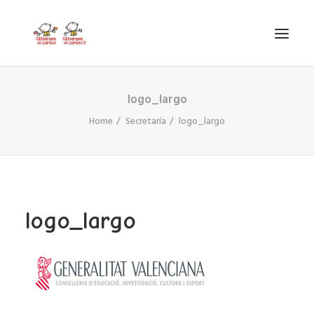
logo_largo
INICIO
Home
Secretaría
logo_largo
VIRGEN DE CORTES
PROYECTO
AYUDAS
PROYECTOS EUROPEOS
logo_largo
ACTUALIDAD Y REDES SOCIALES
SECRETARÍA
LODP
SEARCH