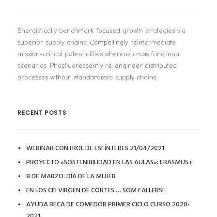
Energistically benchmark focused growth strategies via
superior supply chains. Compellingly reintermediate
mission-critical potentialities whereas cross functional
scenarios. Phosfluorescently re-engineer distributed
processes without standardized supply chains.
RECENT POSTS
WEBINAR CONTROL DE ESFÍNTERES 21/04/2021
PROYECTO «SOSTENIBILIDAD EN LAS AULAS»: ERASMUS+
8 DE MARZO: DÍA DE LA MUJER
EN LOS CEI VIRGEN DE CORTES … SOM FALLERS!
AYUDA BECA DE COMEDOR PRIMER CICLO CURSO 2020-
2021