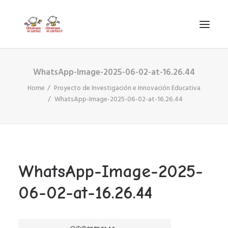
WhatsApp-Image-2025-06-02-at-16.26.44
INICIO
Home
Proyecto de Investigación e Innovación Educativa
VIRGEN DE CORTES
WhatsApp-Image-2025-06-02-at-16.26.44
PROYECTO
AYUDAS
PROYECTOS EUROPEOS
ACTUALIDAD Y REDES SOCIALES
WhatsApp-Image-2025-
SECRETARÍA
06-02-at-16.26.44
LODP
SEARCH