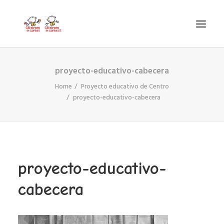
proyecto-educativo-cabecera
INICIO
Home
Proyecto educativo de Centro
VIRGEN DE CORTES
proyecto-educativo-cabecera
PROYECTO
AYUDAS
PROYECTOS EUROPEOS
ACTUALIDAD Y REDES SOCIALES
proyecto-educativo-
SECRETARÍA
cabecera
LODP
SEARCH