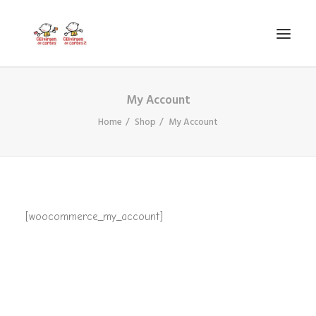
My Account
INICIO
Home
Shop
My Account
VIRGEN DE CORTES
PROYECTO
AYUDAS
PROYECTOS EUROPEOS
[woocommerce_my_account]
ACTUALIDAD Y REDES SOCIALES
SECRETARÍA
LODP
SEARCH