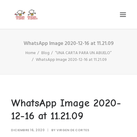
WhatsApp Image 2020-12-16 at 11.21.09
INICIO
Home
Blog
“UNA CARTA PARA UN ABUELO”
VIRGEN DE CORTES
WhatsApp Image 2020-12-16 at 11.21.09
PROYECTO
AYUDAS
PROYECTOS EUROPEOS
ACTUALIDAD Y REDES SOCIALES
WhatsApp Image 2020-
SECRETARÍA
12-16 at 11.21.09
LODP
DICIEMBRE 16, 2020
SEARCH
|
BY
VIRGEN DE CORTES