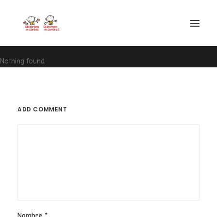
Nothing found.
INICIO
VIRGEN DE CORTES
PROYECTO
ADD COMMENT
AYUDAS
PROYECTOS EUROPEOS
ACTUALIDAD Y REDES SOCIALES
SECRETARÍA
LODP
SEARCH
Nombre
*