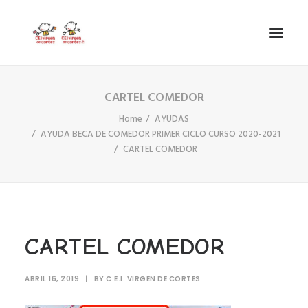
CARTEL COMEDOR
INICIO
Home
AYUDAS
VIRGEN DE CORTES
AYUDA BECA DE COMEDOR PRIMER CICLO CURSO 2020-2021
PROYECTO
CARTEL COMEDOR
AYUDAS
PROYECTOS EUROPEOS
ACTUALIDAD Y REDES SOCIALES
CARTEL COMEDOR
SECRETARÍA
LODP
ABRIL 16, 2019
|
BY
C.E.I. VIRGEN DE CORTES
SEARCH