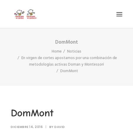
DomMont
INICIO
Home
Noticias
VIRGEN DE CORTES
En virgen de cortes apostamos por una combinación de
PROYECTO
metodologías activas Doman y Montessori
DomMont
AYUDAS
PROYECTOS EUROPEOS
ACTUALIDAD Y REDES SOCIALES
SECRETARÍA
DomMont
LODP
SEARCH
DICIEMBRE 14, 2016
|
BY
DAVID