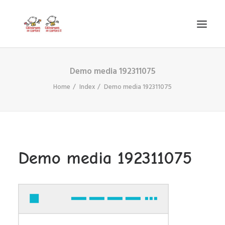
Demo media 192311075
INICIO
Home
Index
Demo media 192311075
VIRGEN DE CORTES
PROYECTO
AYUDAS
PROYECTOS EUROPEOS
Demo media 192311075
ACTUALIDAD Y REDES SOCIALES
SECRETARÍA
LODP
SEARCH