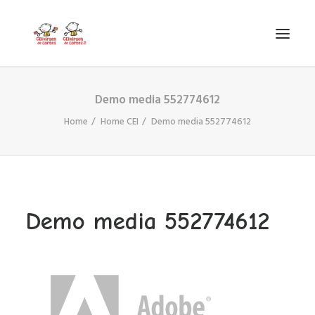
Demo media 552774612
INICIO
Home
Home CEI
Demo media 552774612
VIRGEN DE CORTES
PROYECTO
AYUDAS
PROYECTOS EUROPEOS
Demo media 552774612
ACTUALIDAD Y REDES SOCIALES
SECRETARÍA
LODP
SEARCH