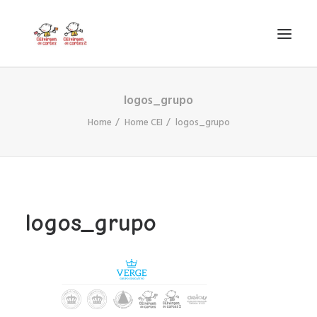
logos_grupo
INICIO
Home
Home CEI
logos_grupo
VIRGEN DE CORTES
PROYECTO
AYUDAS
PROYECTOS EUROPEOS
logos_grupo
ACTUALIDAD Y REDES SOCIALES
SECRETARÍA
LODP
SEARCH