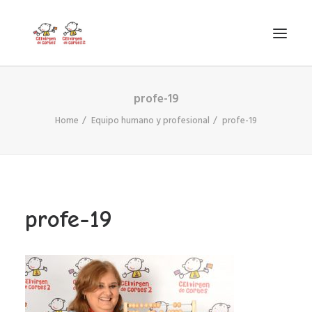
profe-19
INICIO
Home
Equipo humano y profesional
profe-19
VIRGEN DE CORTES
PROYECTO
AYUDAS
PROYECTOS EUROPEOS
profe-19
ACTUALIDAD Y REDES SOCIALES
SECRETARÍA
LODP
SEARCH