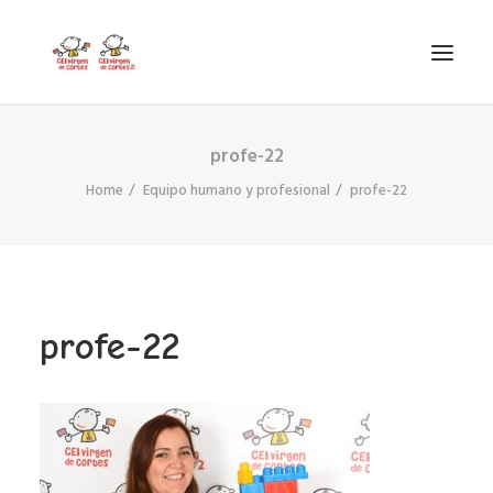
profe-22
INICIO
Home
Equipo humano y profesional
profe-22
VIRGEN DE CORTES
PROYECTO
AYUDAS
PROYECTOS EUROPEOS
profe-22
ACTUALIDAD Y REDES SOCIALES
SECRETARÍA
LODP
SEARCH