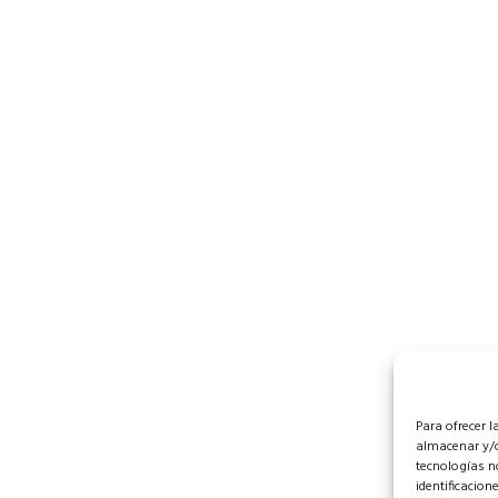
Para ofrecer 
almacenar y/o
tecnologías n
identificacion