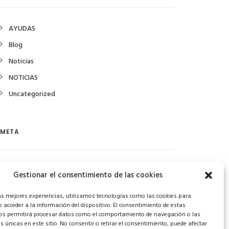
AYUDAS
Blog
Noticias
NOTICIAS
Uncategorized
META
Acceder
Gestionar el consentimiento de las cookies
Feed de entradas
las mejores experiencias, utilizamos tecnologías como las cookies para
Feed de comentarios
 acceder a la información del dispositivo. El consentimiento de estas
os permitirá procesar datos como el comportamiento de navegación o las
WordPress.org
es únicas en este sitio. No consentir o retirar el consentimiento, puede afectar