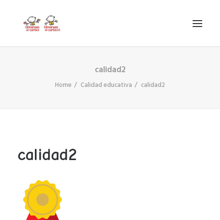
calidad2
INICIO
Home
Calidad educativa
calidad2
VIRGEN DE CORTES
PROYECTO
AYUDAS
PROYECTOS EUROPEOS
calidad2
ACTUALIDAD Y REDES SOCIALES
SECRETARÍA
LODP
SEARCH